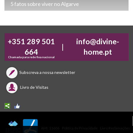
5 fatos sobre viver no Algarve
+351 289 501
info@divine-
|
664
home.pt
Chamada para rede fixa nacional
Subscreva a nossa newsletter
Livro de Visitas
AMI: 11606
Política de Privacidade
Livro Reclamações