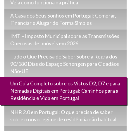
Veja como funciona na prática
A Casa dos Seus Sonhos em Portugal: Comprar,
Financiar e Alugar de Forma Simples
IMT – Imposto Municipal sobre as Transmissões
Onerosas de Imóveis em 2026
Tudo o Que Precisa de Saber Sobre a Regra dos
90/180 Dias do Espaço Schengen para Cidadãos
Não-UE
Um Guia Completo sobre os Vistos D2, D7 e para
Nómadas Digitais em Portugal: Caminhos para a
Residência e Vida em Portugal
NHR 2.0 em Portugal: O que precisa de saber
sobre o novo regime de residência não habitual