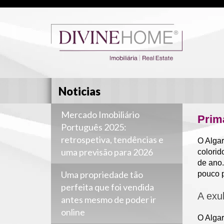
Noticias
Mercado Imobiliário
Prim
Português 2025:
retrospetiva, tendências e
O Algar
uma previsão para 2026
colorid
de ano.
Uma propriedade tão
pouco p
perfeita que foi vendida
A exu
antes mesmo de poder ir
online
O Algar