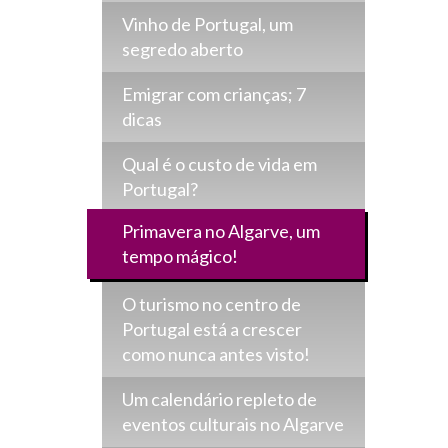
Vinho de Portugal, um
segredo aberto
Emigrar com crianças; 7
dicas
Qual é o custo de vida em
Portugal?
Primavera no Algarve, um
tempo mágico!
O turismo no centro de
Portugal está a crescer
como nunca antes visto!
Um calendário repleto de
eventos culturais no Algarve