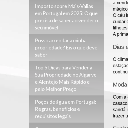
amendoe
Imposto sobre Mais-Valias
mágico 
em Portugal em 2025: O que
O céu i
precisa de saber ao vender o
cuidar 
seu imóvel
filhotes
A prima
Posso arrendar a minha
Dias 
propriedade? Eis o que deve
saber
O clima
estação
Top 5 Dicas para Vender a
continu
Sua Propriedade no Algarve
e Alentejo Mais Rápido e
Moda p
pelo Melhor Preço
Com a 
Poços de água em Portugal:
casacos
Regras, benefícios e
sandáli
requisitos legais
trazer 