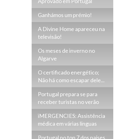
Aprovado em Portugal
Ganhámos um prémio!
A Divine Home apareceu na
televisão!
Os meses de inverno no
Algarve
O certificado energético;
Não há como escapar dele...
Portugal prepara se para
receber turistas no verão
iMERGENCIES: Assistência
médica em várias línguas
Portugal no top 7 dos países