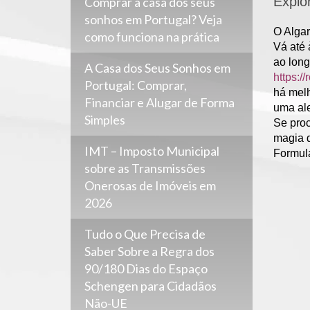
Explo
Comprar a casa dos seus
sonhos em Portugal? Veja
O Algar
como funciona na prática
Vá até 
ao long
A Casa dos Seus Sonhos em
https:/
Portugal: Comprar,
há melh
Financiar e Alugar de Forma
uma ale
Simples
Se proc
magia d
IMT – Imposto Municipal
Formulá
sobre as Transmissões
Onerosas de Imóveis em
2026
Tudo o Que Precisa de
Saber Sobre a Regra dos
90/180 Dias do Espaço
Schengen para Cidadãos
Não-UE