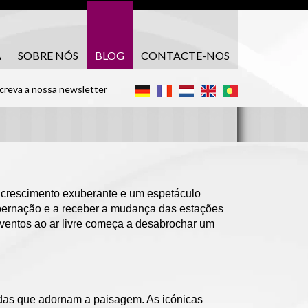
A
SOBRE NÓS
BLOG
CONTACTE-NOS
reva a nossa newsletter
 crescimento exuberante e um espetáculo
hibernação e a receber a mudança das estações
eventos ao ar livre começa a desabrochar um
idas que adornam a paisagem. As icónicas