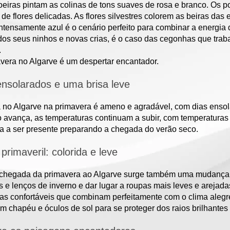
iras pintam as colinas de tons suaves de rosa e branco. Os p
de flores delicadas. As flores silvestres colorem as beiras das e
ntensamente azul é o cenário perfeito para combinar a energia
dos seus ninhos e novas crias, é o caso das cegonhas que tra
.
vera no Algarve é um despertar encantador.
ensolarados e uma brisa leve
 no Algarve na primavera é ameno e agradável, com dias ensol
 avança, as temperaturas continuam a subir, com temperaturas
a a ser presente preparando a chegada do verão seco.
rimaveril: colorida e leve
chegada da primavera ao Algarve surge também uma mudança 
 e lenços de inverno e dar lugar a roupas mais leves e arejada
as confortáveis que combinam perfeitamente com o clima alegr
um chapéu e óculos de sol para se proteger dos raios brilhantes 