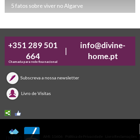
5 fatos sobre viver no Algarve
+351 289 501
info@divine-
|
664
home.pt
Chamada para rede fixa nacional
Subscreva a nossa newsletter
Livro de Visitas
AMI: 11606
Política de Privacidade
Livro Reclamações