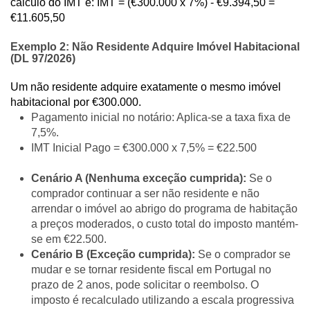
cálculo do IMT é:
IMT = (€300.000 x 7%) - €9.394,50 =
€11.605,50
Exemplo 2:
Não Residente Adquire Imóvel Habitacional
(DL 97/2026)
Um não residente adquire exatamente o mesmo imóvel
habitacional por €300.000.
Pagamento inicial no notário: Aplica-se a taxa fixa de
7,5%.
IMT Inicial Pago =
€300.000 x 7,5% = €22.500
Cenário A (Nenhuma exceção cumprida):
Se o
comprador continuar a ser não residente e não
arrendar o imóvel ao abrigo do programa de habitação
a preços moderados, o custo total do imposto mantém-
se em €22.500.
Cenário B (Exceção cumprida):
Se o comprador se
mudar e se tornar residente fiscal em Portugal no
prazo de 2 anos, pode solicitar o reembolso. O
imposto é recalculado utilizando a escala progressiva