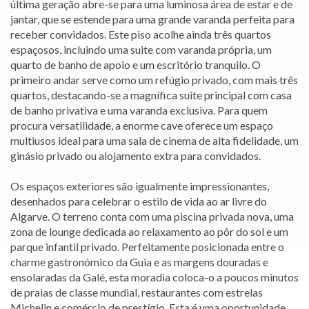
última geração abre-se para uma luminosa área de estar e de
jantar, que se estende para uma grande varanda perfeita para
receber convidados. Este piso acolhe ainda três quartos
espaçosos, incluindo uma suite com varanda própria, um
quarto de banho de apoio e um escritório tranquilo. O
primeiro andar serve como um refúgio privado, com mais três
quartos, destacando-se a magnífica suite principal com casa
de banho privativa e uma varanda exclusiva. Para quem
procura versatilidade, a enorme cave oferece um espaço
multiusos ideal para uma sala de cinema de alta fidelidade, um
ginásio privado ou alojamento extra para convidados.
Os espaços exteriores são igualmente impressionantes,
desenhados para celebrar o estilo de vida ao ar livre do
Algarve. O terreno conta com uma piscina privada nova, uma
zona de lounge dedicada ao relaxamento ao pôr do sol e um
parque infantil privado. Perfeitamente posicionada entre o
charme gastronómico da Guia e as margens douradas e
ensolaradas da Galé, esta moradia coloca-o a poucos minutos
de praias de classe mundial, restaurantes com estrelas
Michelin e comércio de prestígio. Esta é uma oportunidade