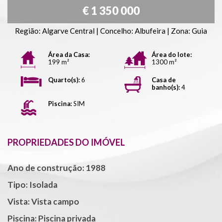
€ 1 350 000
Região: Algarve Central | Concelho: Albufeira | Zona: Guia
Área da Casa:
Área do lote:
199 m²
1300 m²
Quarto(s):
6
Casa de
banho(s):
4
Piscina:
SIM
PROPRIEDADES DO IMÓVEL
Ano de construção: 1988
Tipo: Isolada
Vista: Vista campo
Piscina: Piscina privada