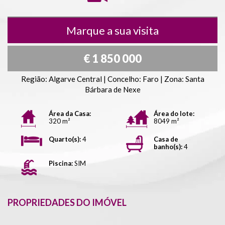
Marque a sua visita
€ 1 850 000
Região: Algarve Central | Concelho: Faro | Zona: Santa
Bárbara de Nexe
Área da Casa:
Área do lote:
320 m²
8049 m²
Quarto(s):
4
Casa de
banho(s):
4
Piscina:
SIM
PROPRIEDADES DO IMÓVEL